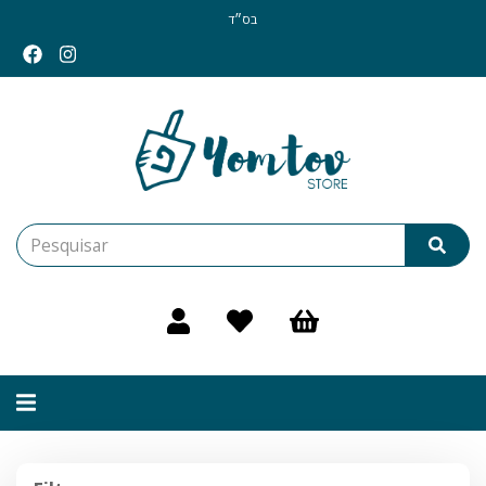
בס״ד
Alternar
navegação
Filtros