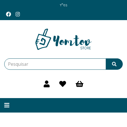
בס״ד
Alternar
navegação