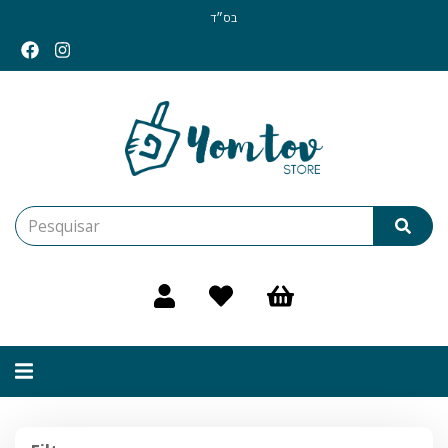
בס״ד
Alternar
navegação
Filtros