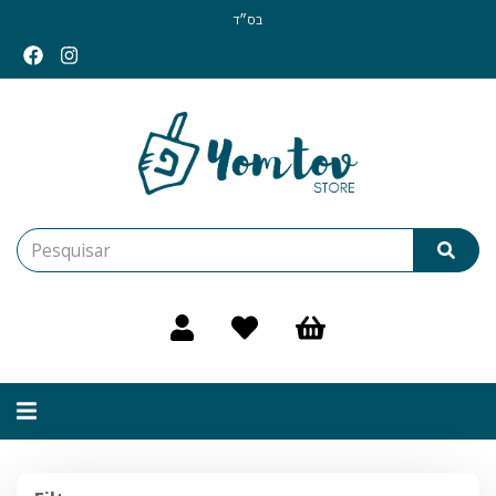
בס״ד
Alternar
navegação
Filtros