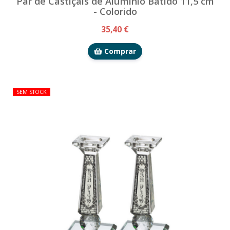
Par de Castiçais de Alumínio Batido 11,5 cm
- Colorido
35,40 €
Comprar
SEM STOCK