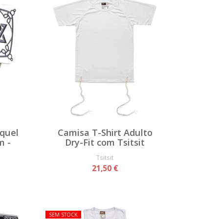
íquel
Camisa T-Shirt Adulto
m -
Dry-Fit com Tsitsit
Tsitsit
21,50 €
SEM STOCK