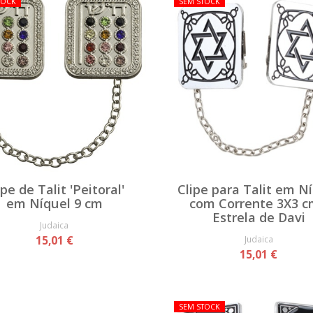
TOCK
SEM STOCK
ipe de Talit 'Peitoral'
Clipe para Talit em N
em Níquel 9 cm
com Corrente 3X3 c
Estrela de Davi
Judaica
15,01 €
Judaica
15,01 €
SEM STOCK