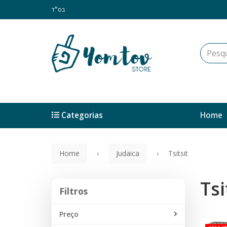
בס״ד
Categorias
Home
Home
Judaica
Tsitsit
Tsi
Filtros
Filtros
Preço