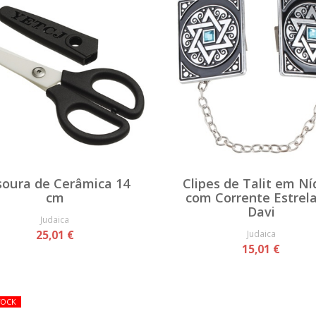
soura de Cerâmica 14
Clipes de Talit em Ní
cm
com Corrente Estrel
Davi
Judaica
25,01 €
Judaica
15,01 €
TOCK