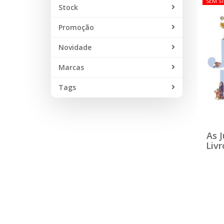
SEM S
Stock
Promoção
Novidade
Marcas
Tags
As J
Livr