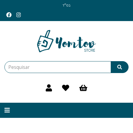
בס״ד
Alternar
navegação