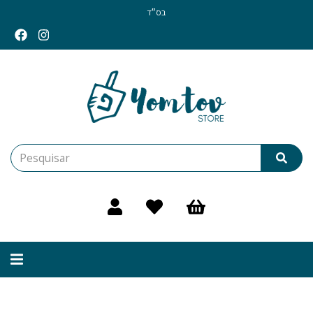
בס״ד
Alternar
navegação